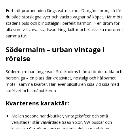
Fortsätt promenaden längs vattnet mot Djurgårdsbron, så får
du både storslagna vyer och vackra vagnar på köpet. Här möts
stadens puls och bilnostalgin i perfekt harmoni – en dröm för
alla som vill varva stadsvandring, kultur och klassiska motorer i
samma tur.
Södermalm – urban vintage i
rörelse
Södermalm har länge varit Stockholms hjärta för det udda och
personliga – en plats där kreativitet, nostalgi och hållbarhet
möts i samma kvarter. Här lever bilkulturen sida vid sida med
kafélivet och småbutikerna.
Kvarterens karaktär:
Mellan second hand-butiker, vintagekaféer och små
verkstäder står välvårdade Saab 96:or, VW-bussar och
klassiska Citroëner som en naturlig del av gatubilden.