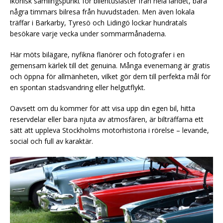
ikonisk samlingspunkt för bilentusiaster från hela landet, bara
några timmars bilresa från huvudstaden. Men även lokala
träffar i Barkarby, Tyresö och Lidingö lockar hundratals
besökare varje vecka under sommarmånaderna.
Här möts bilägare, nyfikna flanörer och fotografer i en
gemensam kärlek till det genuina. Många evenemang är gratis
och öppna för allmänheten, vilket gör dem till perfekta mål för
en spontan stadsvandring eller helgutflykt.
Oavsett om du kommer för att visa upp din egen bil, hitta
reservdelar eller bara njuta av atmosfären, är bilträffarna ett
sätt att uppleva Stockholms motorhistoria i rörelse – levande,
social och full av karaktär.