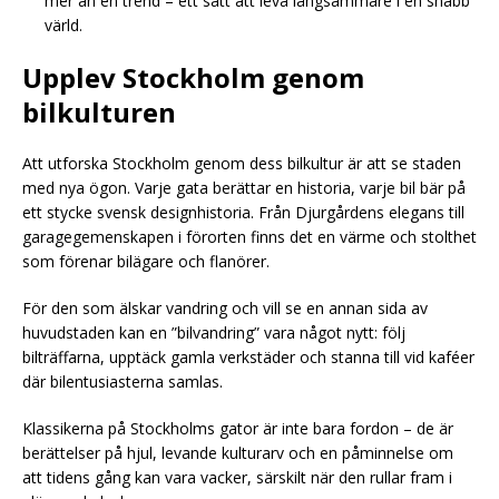
mer än en trend – ett sätt att leva långsammare i en snabb
värld.
Upplev Stockholm genom
bilkulturen
Att utforska Stockholm genom dess bilkultur är att se staden
med nya ögon. Varje gata berättar en historia, varje bil bär på
ett stycke svensk designhistoria. Från Djurgårdens elegans till
garagegemenskapen i förorten finns det en värme och stolthet
som förenar bilägare och flanörer.
För den som älskar vandring och vill se en annan sida av
huvudstaden kan en ”bilvandring” vara något nytt: följ
bilträffarna, upptäck gamla verkstäder och stanna till vid kaféer
där bilentusiasterna samlas.
Klassikerna på Stockholms gator är inte bara fordon – de är
berättelser på hjul, levande kulturarv och en påminnelse om
att tidens gång kan vara vacker, särskilt när den rullar fram i