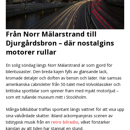
Från Norr Mälarstrand till
Djurgårdsbron – där nostalgins
motorer rullar
En solig söndag längs Norr Mälarstrand är som gjord för
bilentusiaster. Den breda kajen fylls av glänsande lack,
kromade detaljer och doften av bensin och läder. Här samsas
amerikanska cabrioleter från 50-talet med Volvoklassiker och
brittiska sportbilar som spinner fram med mjukt motorljud –
som ett rullande museum mitt i Stockholm.
Många bilklubbar träffas spontant längs vattnet för att visa upp
sina välvårdade skatter. Ibland ackompanjeras scenen av
tidstypisk musik från en
retro bilradio
, vilket förstärker
känslan av att tiden har stannat en stund.